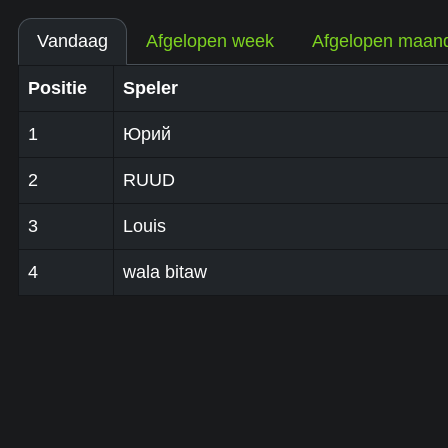
Vandaag
Afgelopen week
Afgelopen maan
Positie
Speler
1
Юрий
2
RUUD
3
Louis
4
wala bitaw