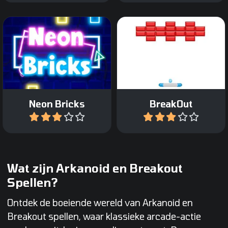
Leuk Arkanoid spel met
Het klassieke breakout
Neon Blokken.
spel.
Neon Bricks
BreakOut
Speel
Speel
Wat zijn Arkanoid en Breakout
Spellen?
Ontdek de boeiende wereld van Arkanoid en
Breakout spellen, waar klassieke arcade-actie