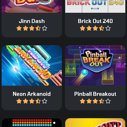
achtige spel.
power-ups.
Jinn Dash
Brick Out 240
Speel
Speel
Het klassieke brick
Grappige combinatie van
breaker spel met
Arkanoid met Pinball.
neonkleuren.
Neon Arkanoid
Pinball Breakout
Speel
Speel