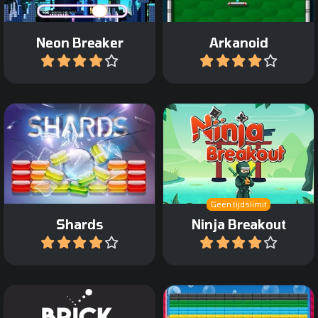
Neon Breaker
Arkanoid
Speel
Speel
Kleurrijk Break Out en
Een Arkanoid-spel met
Arkanoid spel.
een Ninja-thema.
Geen tijdslimit
Shards
Ninja Breakout
Speel
Speel