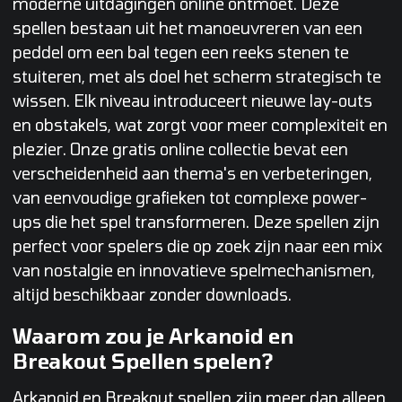
moderne uitdagingen online ontmoet. Deze
spellen bestaan uit het manoeuvreren van een
peddel om een bal tegen een reeks stenen te
stuiteren, met als doel het scherm strategisch te
wissen. Elk niveau introduceert nieuwe lay-outs
en obstakels, wat zorgt voor meer complexiteit en
plezier. Onze gratis online collectie bevat een
verscheidenheid aan thema's en verbeteringen,
van eenvoudige grafieken tot complexe power-
ups die het spel transformeren. Deze spellen zijn
perfect voor spelers die op zoek zijn naar een mix
van nostalgie en innovatieve spelmechanismen,
altijd beschikbaar zonder downloads.
Waarom zou je Arkanoid en
Breakout Spellen spelen?
Arkanoid en Breakout spellen zijn meer dan alleen