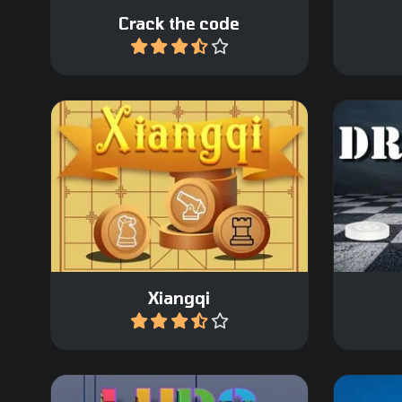
Crack the code
Speel
Klassiek Chinees schaakspel,
Klass
versla je tegenstander.
Xiangqi
Speel