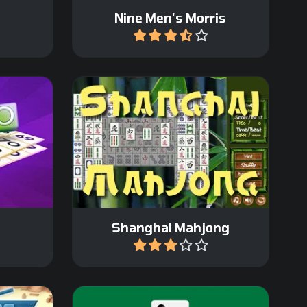
Nine Men's Morris
Speel
in dit
Klassiek Mahjong spel.
pel.
Shanghai Mahjong
Speel