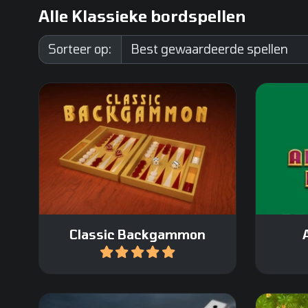
Alle Klassieke bordspellen
Sorteer op:
Speel het klassieke
Het kl
Backgammon spel.
Classic Backgammon
Speel