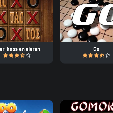
lassieke boter, kaas en
Het klassieke bordsp
eieren.
er, kaas en eieren.
Go
Speel
Speel