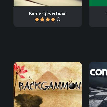
Kamertjeverhuur
Speel
Het klassieke bordspel
Verbind
Backgammon tegen de
computer.