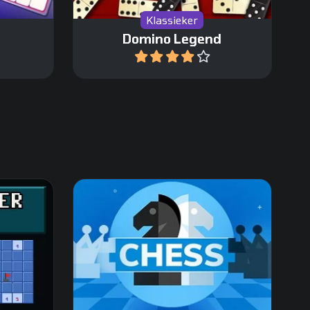
Klassieker
Domino Legend
Speel
weeper
Speel schaak in 8
spel.
moeilijkheidsgraden: 1-8.