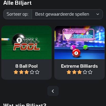
Alle Biljart
Sorteer op:
Schiet biljartballen in een
Speel 8 ball pool tegen de
keten van ballen en
klok of een vriend.
combineer er 3 of meer.
8 Ball Pool
Extreme Billiards
Speel
Speel
Wat zijn Biljart?