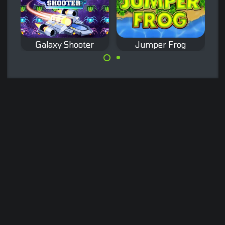
Galaxy Shooter
Jumper Frog
Remake van het
Remake van het
klassieke Galaxian
klassieke frogger
arcadespel.
spel