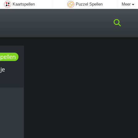
Kaartspellen
Puzzel Spellen
Meer
pellen
je