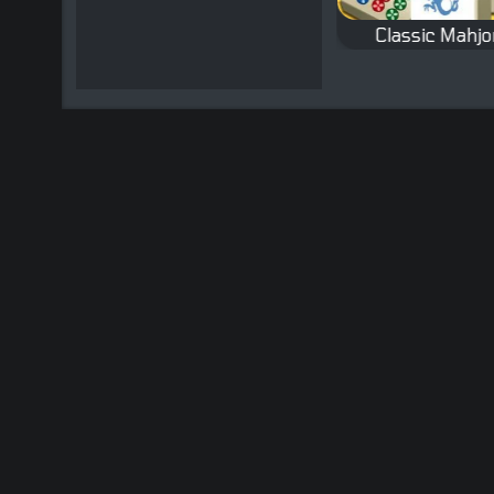
rhuur
Classic Backgammon
Classic Mahj
Speel het klassieke
Speel een klass
voor 2
Backgammon spel.
Mahjong spel
rtje
.