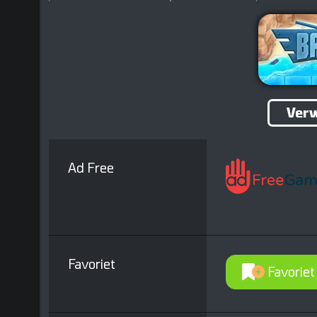
Verw
Ad Free
Favoriet
Favoriet