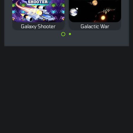
Galaxy Shooter
Galactic War
Remake van het
Klassiek
klassieke Galaxian
schietspel in de
arcadespel.
ruimte.