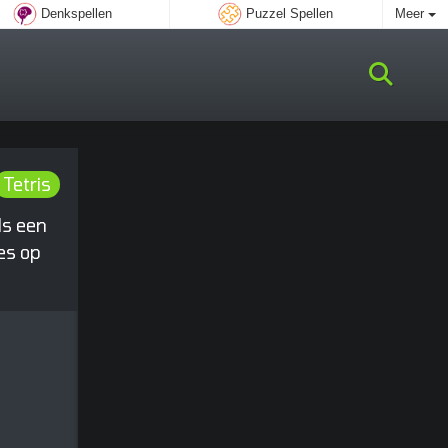
Denkspellen
Puzzel Spellen
Meer
Tetris
ls een
jes op