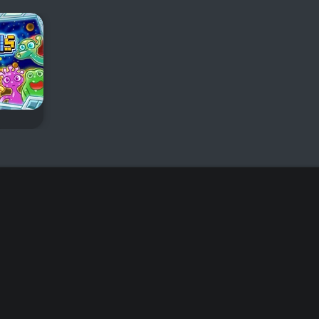
spel
t.