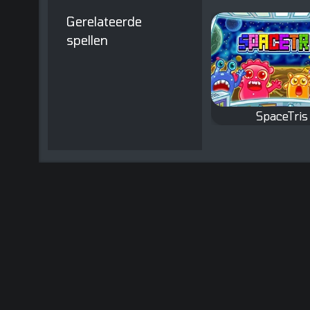
Gerelateerde
spellen
SpaceTris
Klassiek Tetris
met een twis