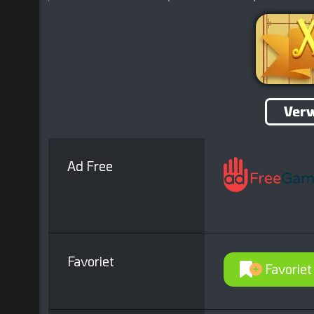
Verw
Ad Free
Favoriet
Favoriet