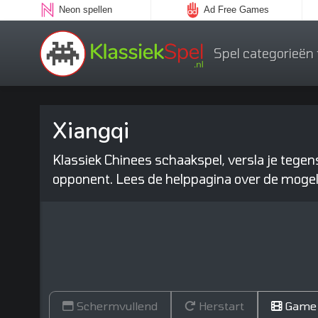
Neon spellen
Ad Free Games
Spel categorieën
Xiangqi
Klassiek Chinees schaakspel, versla je tegen
opponent. Lees de helppagina over de mogeli
Schermvullend
Herstart
Game t