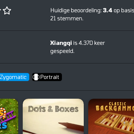
Huidige beoordeling:
3.4
op basi
21 stemmen.
Xiangqi
is 4.370 keer
gespeeld.
Zygomatic
Portrait