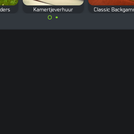
dders
Kamertjeverhuur
Classic Backga
angen
Speel het klassie
Klassiek spel voor 2
l.
Backgammon spe
spelers: kamertje
verhuren.