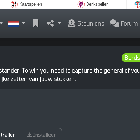
Kaartspellen
Denkspellen
Steun ons
Forum
Bords
stander. To win you need to capture the general of yo
jke zetten van jouw stukken.
railer
Installeer